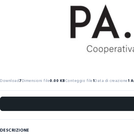
Download
7
Dimensioni file
0.00 KB
Conteggio file
1
Data di creazione
1 
DESCRIZIONE