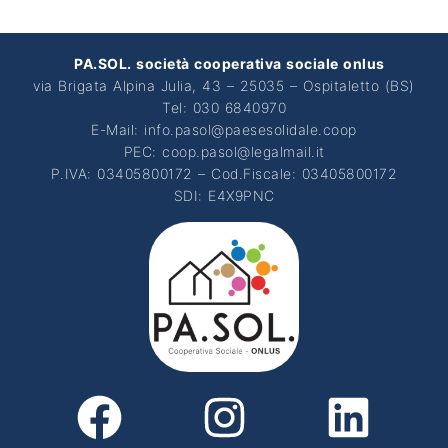
PA.SOL. società cooperativa sociale onlus
via Brigata Alpina Julia, 43 – 25035 – Ospitaletto (BS)
Tel: 030 6840970
E-Mail: info.pasol@paesesolidale.coop
PEC: coop.pasol@legalmail.it
P.IVA: 03405800172 – Cod.Fiscale: 03405800172
SDI: E4X9PNC