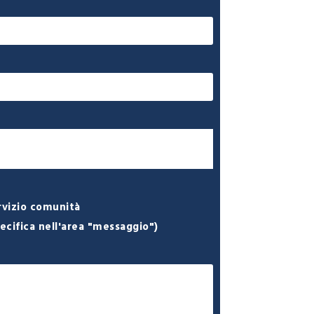
rvizio comunità
pecifica nell'area "messaggio")