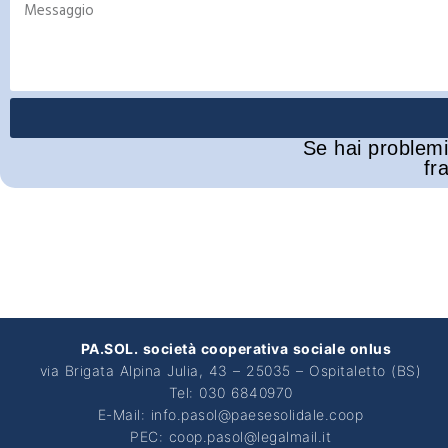
Se hai problemi
fr
PA.SOL. società cooperativa sociale onlus
via Brigata Alpina Julia, 43 – 25035 – Ospitaletto (BS)
Tel: 030 6840970
E-Mail: info.pasol@paesesolidale.coop
PEC: coop.pasol@legalmail.it