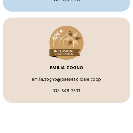
338 648 2633​
EMILIA ZOGNO
emilia.zogno@paesesolidale.coop
338 648 2633​