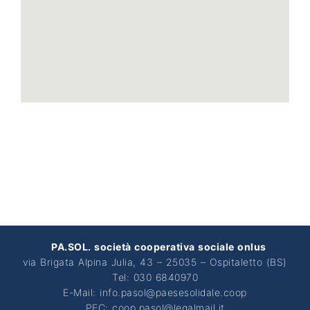
PA.SOL. società cooperativa sociale onlus
via Brigata Alpina Julia, 43 – 25035 – Ospitaletto (BS)
Tel: 030 6840970
E-Mail: info.pasol@paesesolidale.coop
PEC: coop.pasol@legalmail.it